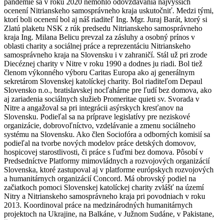
pandémie sa v roku 2020 nemohlo odovzdávania najvyšších
ocenení Nitrianskeho samosprávneho kraja uskutočniť. Medzi tými,
ktorí boli ocenení bol aj náš riaditeľ Ing. Mgr. Juraj Barát, ktorý si
Zlatú plaketu NSK z rúk predsedu Nitrianskeho samosprávneho
kraja Ing. Milana Belicu prevzal za zásluhy a osobný prínos v
oblasti charity a sociálnej práce a reprezentáciu Nitrianskeho
samosprávneho kraja na Slovensku i v zahraničí. Stál už pri zrode
Diecéznej charity v Nitre v roku 1990 a dodnes ju riadi. Bol tiež
členom výkonného výboru Caritas Europa ako aj generálnym
sekretárom Slovenskej katolíckej charity. Bol riaditeľom Depaul
Slovensko n.o., bratislavskej nocľahárne pre ľudí bez domova, ako
aj zariadenia sociálnych služieb Promeritae quieti sv. Svorada v
Nitre a angažoval sa pri integrácii asýrskych kresťanov na
Slovensku. Podieľal sa na príprave legislatívy pre neziskové
organizácie, dobrovoľníctvo, vzdelávanie a zmenu sociálneho
systému na Slovensku. Ako člen Sociofóra a odborných komisií sa
podieľal na tvorbe nových modelov práce detských domovov,
hospicovej starostlivosti, či práce s ľuďmi bez domova. Pôsobí v
Predsedníctve Platformy mimovládnych a rozvojových organizácií
Slovenska, ktoré zastupoval aj v platforme európskych rozvojových
a humanitárnych organizácií Concord. Má obrovský podiel na
začiatkoch pomoci Slovenskej katolíckej charity zvlášť na území
Nitry a Nitrianskeho samosprávneho kraja pri povodniach v roku
2013. Koordinoval práce na medzinárodných humanitárnych
projektoch na Ukrajine, na Balkáne, v Južnom Sudáne, v Pakistane,