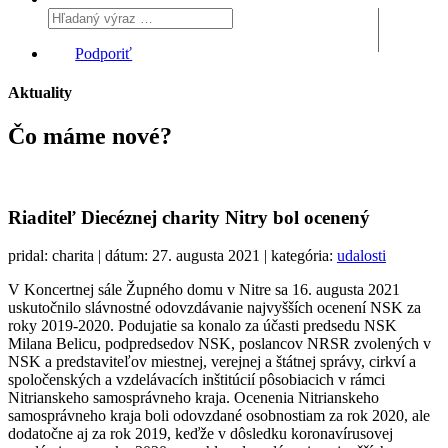
Podporiť
Aktuality
Čo máme
nové?
Riaditeľ Diecéznej charity Nitry bol ocenený
pridal: charita | dátum: 27. augusta 2021 | kategória:
udalosti
V Koncertnej sále Župného domu v Nitre sa 16. augusta 2021
uskutočnilo slávnostné odovzdávanie najvyšších ocenení NSK za
roky 2019-2020. Podujatie sa konalo za účasti predsedu NSK
Milana Belicu, podpredsedov NSK, poslancov NRSR zvolených v
NSK a predstaviteľov miestnej, verejnej a štátnej správy, cirkví a
spoločenských a vzdelávacích inštitúcií pôsobiacich v rámci
Nitrianskeho samosprávneho kraja. Ocenenia Nitrianskeho
samosprávneho kraja boli odovzdané osobnostiam za rok 2020, ale
dodatočne aj za rok 2019, keďže v dôsledku koronavírusovej