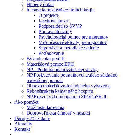
Hlinený dukát
Integrácia príslušníkov tretích krajín
O projekte
Jazykové kurzy
Podpora detí so ŠVVP
Príprava do školy
Psychologická pomoc pre migrantov
Voľnočasové aktivity pre migrantov
Supervízia a metodické vedenie
Poďakovanie
Bývanie ako prvé II.
Materiálová pomoc EPH
NP – Podpora opatrovateľskej služby
NP Poskytovanie potravinovej a/alebo základnej
materiálnej pomoci
Obnova materiálovo-technického vybavenia
Rekonštrukcia kamenného hospicu
NP Rozvoj výkonu opatrení SPODaSK II.
Ako pomôcť
Možnosti darovania
Dobrovoľnícka činnosť v hospici
Darujte 2% z dane
Aktuality
Kontakt