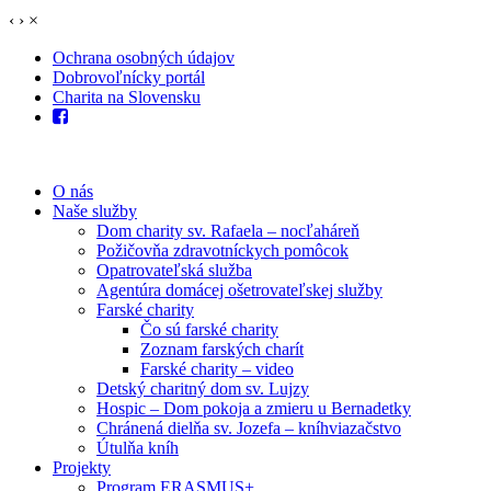
‹
›
×
Ochrana osobných údajov
Dobrovoľnícky portál
Charita na Slovensku
O nás
Naše služby
Dom charity sv. Rafaela – nocľaháreň
Požičovňa zdravotníckych pomôcok
Opatrovateľská služba
Agentúra domácej ošetrovateľskej služby
Farské charity
Čo sú farské charity
Zoznam farských charít
Farské charity – video
Detský charitný dom sv. Lujzy
Hospic – Dom pokoja a zmieru u Bernadetky
Chránená dielňa sv. Jozefa – kníhviazačstvo
Útulňa kníh
Projekty
Program ERASMUS+