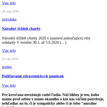
Viac info
28. máj 2020
pozvánka
Národný týždeň charity
Národný týždeň charity 2020 v znamení pokračujúcej vlny
solidarity V termíne 30.5. až 5.6.2020 […]
Viac info
23. okt 2019
pomoc
Požičiavanie zdravotníckych pomôcok
Viac info
Pre kresťana neexistujú cudzí ľudia. Náš blížny je ten, koho
máme pred sebou v tomto okamihu a kto nás väčšmi potrebuje,
nehľadiac na to, či je sympatický alebo či je toho "morálne