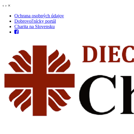
‹
›
×
Ochrana osobných údajov
Dobrovoľnícky portál
Charita na Slovensku