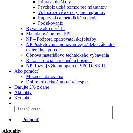
Príprava do školy
Psychologická pomoc pre migrantov
Voľnočasové aktivity pre migrantov
Supervízia a metodické vedenie
Poďakovanie
Bývanie ako prvé II.
Materiálová pomoc EPH
NP – Podpora opatrovateľskej služby
NP Poskytovanie potravinovej a/alebo základnej
materiálnej pomoci
Obnova materiálovo-technického vybavenia
Rekonštrukcia kamenného hospicu
NP Rozvoj výkonu opatrení SPODaSK II.
Ako pomôcť
Možnosti darovania
Dobrovoľnícka činnosť v hospici
Darujte 2% z dane
Aktuality
Kontakt
Podporiť
Aktuality