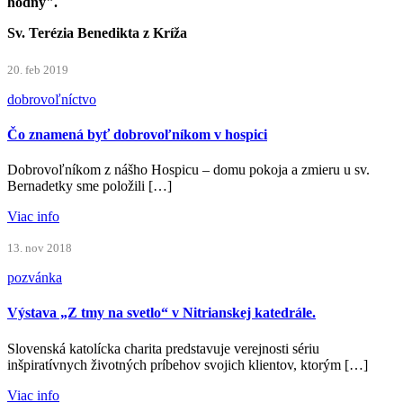
hodný".
Sv. Terézia Benedikta z Kríža
20. feb 2019
dobrovoľníctvo
Čo znamená byť dobrovoľníkom v hospici
Dobrovoľníkom z nášho Hospicu – domu pokoja a zmieru u sv.
Bernadetky sme položili […]
Viac info
13. nov 2018
pozvánka
Výstava „Z tmy na svetlo“ v Nitrianskej katedrále.
Slovenská katolícka charita predstavuje verejnosti sériu
inšpiratívnych životných príbehov svojich klientov, ktorým […]
Viac info