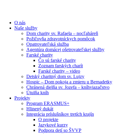
O nás
Naše služby
Dom charity sv. Rafaela – nocľaháreň
Požičovňa zdravotníckych pomôcok
Opatrovateľská služba
Agentúra domácej ošetrovateľskej služby
Farské charity
Čo sú farské charity
Zoznam farských charít
Farské charity – video
Detský charitný dom sv. Lujzy
Hospic – Dom pokoja a zmieru u Bernadetky
Chránená dielňa sv. Jozefa – kníhviazačstvo
Útulňa kníh
Projekty
Program ERASMUS+
Hlinený dukát
Integrácia príslušníkov tretích krajín
O projekte
Jazykové kurzy
Podpora detí so ŠVVP