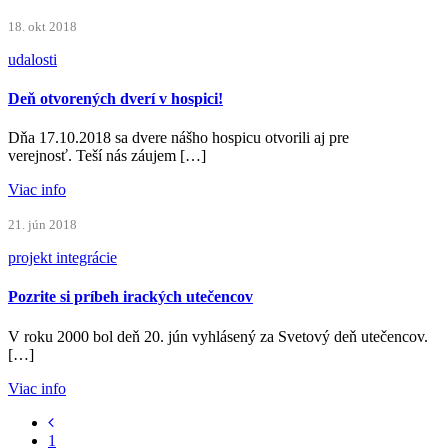
18. okt 2018
udalosti
Deň otvorených dverí v hospici!
Dňa 17.10.2018 sa dvere nášho hospicu otvorili aj pre
verejnosť. Teší nás záujem […]
Viac info
21. jún 2018
projekt integrácie
Pozrite si príbeh irackých utečencov
V roku 2000 bol deň 20. jún vyhlásený za Svetový deň utečencov.
[…]
Viac info
1