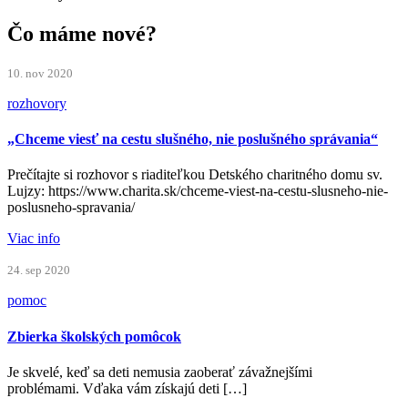
Čo máme
nové?
10. nov 2020
rozhovory
„Chceme viesť na cestu slušného, nie poslušného správania“
Prečítajte si rozhovor s riaditeľkou Detského charitného domu sv.
Lujzy: https://www.charita.sk/chceme-viest-na-cestu-slusneho-nie-
poslusneho-spravania/
Viac info
24. sep 2020
pomoc
Zbierka školských pomôcok
Je skvelé, keď sa deti nemusia zaoberať závažnejšími
problémami. Vďaka vám získajú deti […]