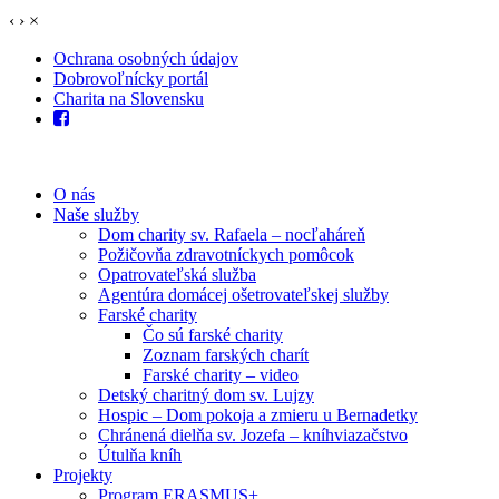
‹
›
×
Ochrana osobných údajov
Dobrovoľnícky portál
Charita na Slovensku
O nás
Naše služby
Dom charity sv. Rafaela – nocľaháreň
Požičovňa zdravotníckych pomôcok
Opatrovateľská služba
Agentúra domácej ošetrovateľskej služby
Farské charity
Čo sú farské charity
Zoznam farských charít
Farské charity – video
Detský charitný dom sv. Lujzy
Hospic – Dom pokoja a zmieru u Bernadetky
Chránená dielňa sv. Jozefa – kníhviazačstvo
Útulňa kníh
Projekty
Program ERASMUS+