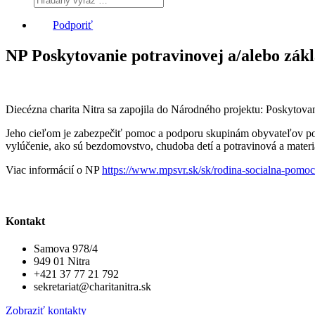
Podporiť
NP Poskytovanie potravinovej a/alebo zák
Diecézna charita Nitra sa zapojila do Národného projektu: Poskytova
Jeho cieľom je zabezpečiť pomoc a podporu skupinám obyvateľov pos
vylúčenie, ako sú bezdomovstvo, chudoba detí a potravinová a materi
Viac informácií o NP
https://www.mpsvr.sk/sk/rodina-socialna-pomoc
Kontakt
Samova 978/4
949 01 Nitra
+421 37 77 21 792
sekretariat@charitanitra.sk
Zobraziť kontakty