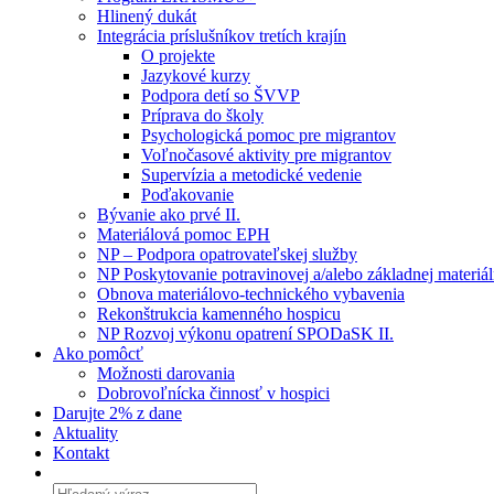
Hlinený dukát
Integrácia príslušníkov tretích krajín
O projekte
Jazykové kurzy
Podpora detí so ŠVVP
Príprava do školy
Psychologická pomoc pre migrantov
Voľnočasové aktivity pre migrantov
Supervízia a metodické vedenie
Poďakovanie
Bývanie ako prvé II.
Materiálová pomoc EPH
NP – Podpora opatrovateľskej služby
NP Poskytovanie potravinovej a/alebo základnej materiá
Obnova materiálovo-technického vybavenia
Rekonštrukcia kamenného hospicu
NP Rozvoj výkonu opatrení SPODaSK II.
Ako pomôcť
Možnosti darovania
Dobrovoľnícka činnosť v hospici
Darujte 2% z dane
Aktuality
Kontakt