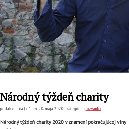
Národný týždeň charity
pridal: charita | dátum: 28. mája 2020 | kategória:
pozvánka
Národný týždeň charity 2020 v znamení pokračujúcej vlny