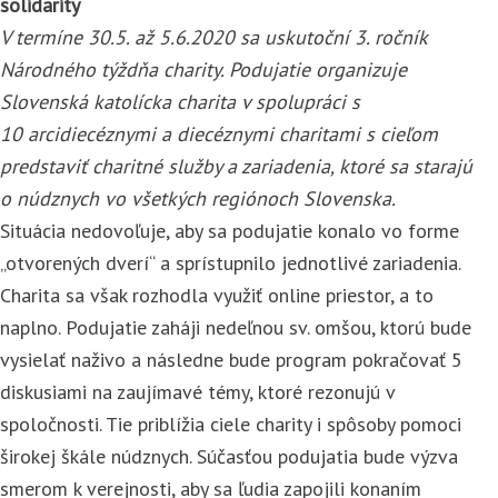
solidarity
V termíne 30.5. až 5.6.2020 sa uskutoční 3. ročník
Národného týždňa charity. Podujatie organizuje
Slovenská katolícka charita v spolupráci s
10 arcidiecéznymi a diecéznymi charitami s cieľom
pre
dstaviť charitné služby a zariadenia, ktoré sa starajú
o núdznych vo všetkých regiónoch Slovenska.
Situácia nedovoľuje, aby sa podujatie konalo vo forme
„otvorených dverí“ a sprístupnilo jednotlivé zariadenia.
Charita sa však rozhodla využiť online priestor, a to
naplno. Podujatie zaháji nedeľnou sv. omšou, ktorú bude
vysielať naživo a následne bude program pokračovať 5
diskusiami na zaujímavé témy, ktoré rezonujú v
spoločnosti. Tie priblížia ciele charity i spôsoby pomoci
širokej škále núdznych. Súčasťou podujatia bude výzva
smerom k verejnosti, aby sa ľudia zapojili konaním