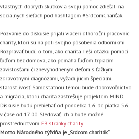
vlastných dobrých skutkov a svoju pomoc zdieľali na
sociálnych sieťach pod hashtagom #SrdcomChariťák.
Pozvanie do diskusie prijali viacerí dlhoroční pracovníci
charity, ktorí sú na poli svojho pôsobenia odborníkmi.
Rozprávať budú o tom, ako charita rieši otázku pomoci
ľuďom bez domova, ako pomáha ľuďom trpiacim
závislosťami či znevýhodneným deťom s ťažkými
zdravotnými diagnózami, vyžadujúcim špeciálnu
starostlivosť. Samostatnou témou bude dobrovoľníctvo
a migrácia, ktorú charita zastrešuje projektom MIND.
Diskusie budú prebiehať od pondelka 1.6. do piatka 5.6.
v čase od 17:00. Sledovať ich a bude možné
prostredníctvom
FB stránky charity
.
Motto Národného týždňa je „Srdcom chariták“