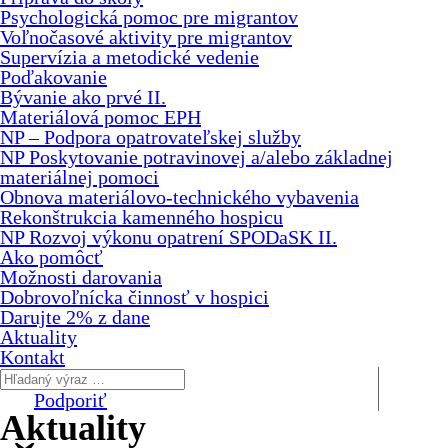
Psychologická pomoc pre migrantov
Voľnočasové aktivity pre migrantov
Supervízia a metodické vedenie
Poďakovanie
Bývanie ako prvé II.
Materiálová pomoc EPH
NP – Podpora opatrovateľskej služby
NP Poskytovanie potravinovej a/alebo základnej
materiálnej pomoci
Obnova materiálovo-technického vybavenia
Rekonštrukcia kamenného hospicu
NP Rozvoj výkonu opatrení SPODaSK II.
Ako pomôcť
Možnosti darovania
Dobrovoľnícka činnosť v hospici
Darujte 2% z dane
Aktuality
Kontakt
Podporiť
Aktuality