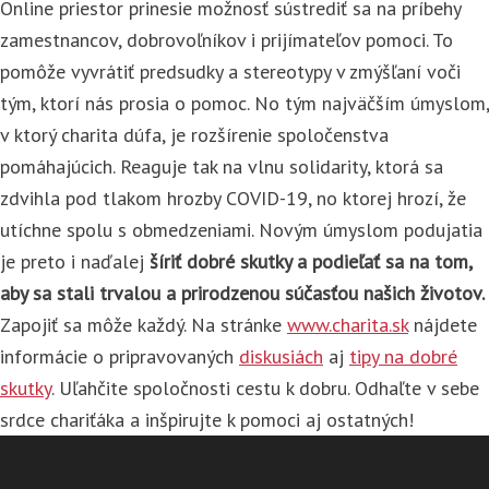
Online priestor prinesie možnosť sústrediť sa na príbehy
zamestnancov, dobrovoľníkov i prijímateľov pomoci. To
pomôže vyvrátiť predsudky a stereotypy v zmýšľaní voči
tým, ktorí nás prosia o pomoc. No tým najväčším úmyslom,
v ktorý charita dúfa, je rozšírenie spoločenstva
pomáhajúcich. Reaguje tak na vlnu solidarity, ktorá sa
zdvihla pod tlakom hrozby COVID-19, no ktorej hrozí, že
utíchne spolu s obmedzeniami. Novým úmyslom podujatia
je preto i
naďalej
šíriť dobré skutky a podieľať sa na tom,
aby sa stali trvalou a prirodze
nou súčasťou našich životov.
Zapojiť sa môže každý. Na stránke
www.charita.sk
nájdete
informácie o pripravovaných
diskusiách
aj
tipy na dobré
skutky
. Uľahčite spoločnosti cestu k dobru. Odhaľte v sebe
srdce chariťáka a inšpirujte k pomoci aj ostatných!