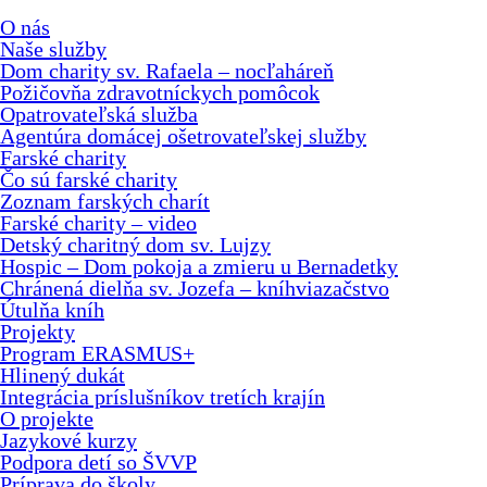
O nás
Naše služby
Dom charity sv. Rafaela – nocľaháreň
Požičovňa zdravotníckych pomôcok
Opatrovateľská služba
Agentúra domácej ošetrovateľskej služby
Farské charity
Čo sú farské charity
Zoznam farských charít
Farské charity – video
Detský charitný dom sv. Lujzy
Hospic – Dom pokoja a zmieru u Bernadetky
Chránená dielňa sv. Jozefa – kníhviazačstvo
Útulňa kníh
Projekty
Program ERASMUS+
Hlinený dukát
Integrácia príslušníkov tretích krajín
O projekte
Jazykové kurzy
Podpora detí so ŠVVP
Príprava do školy