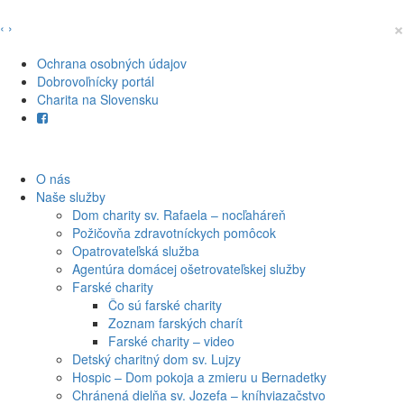
×
‹
›
Ochrana osobných údajov
Dobrovoľnícky portál
Charita na Slovensku
O nás
Naše služby
Dom charity sv. Rafaela – nocľaháreň
Požičovňa zdravotníckych pomôcok
Opatrovateľská služba
Agentúra domácej ošetrovateľskej služby
Farské charity
Čo sú farské charity
Zoznam farských charít
Farské charity – video
Detský charitný dom sv. Lujzy
Hospic – Dom pokoja a zmieru u Bernadetky
Chránená dielňa sv. Jozefa – kníhviazačstvo