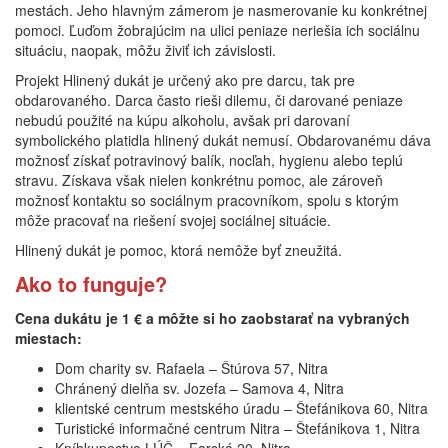
mestách. Jeho hlavným zámerom je nasmerovanie ku konkrétnej
pomoci. Ľuďom žobrajúcim na ulici peniaze neriešia ich sociálnu
situáciu, naopak, môžu živiť ich závislosti.
Projekt Hlinený dukát je určený ako pre darcu, tak pre
obdarovaného. Darca často rieši dilemu, či darované peniaze
nebudú použité na kúpu alkoholu, avšak pri darovaní
symbolického platidla hlinený dukát nemusí. Obdarovanému dáva
možnosť získať potravinový balík, nocľah, hygienu alebo teplú
stravu. Získava však nielen konkrétnu pomoc, ale zároveň
možnosť kontaktu so sociálnym pracovníkom, spolu s ktorým
môže pracovať na riešení svojej sociálnej situácie.
Hlinený dukát je pomoc, ktorá nemôže byť zneužitá.
Ako to funguje?
Cena dukátu je 1 € a môžte si ho zaobstarať na vybraných
miestach:
Dom charity sv. Rafaela – Štúrova 57, Nitra
Chránený dielňa sv. Jozefa – Samova 4, Nitra
klientské centrum mestského úradu – Štefánikova 60, Nitra
Turistické informačné centrum Nitra – Štefánikova 1, Nitra