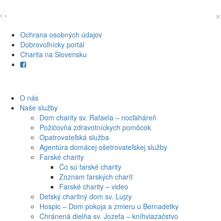
×
‹
›
Ochrana osobných údajov
Dobrovoľnícky portál
Charita na Slovensku
O nás
Naše služby
Dom charity sv. Rafaela – nocľaháreň
Požičovňa zdravotníckych pomôcok
Opatrovateľská služba
Agentúra domácej ošetrovateľskej služby
Farské charity
Čo sú farské charity
Zoznam farských charít
Farské charity – video
Detský charitný dom sv. Lujzy
Hospic – Dom pokoja a zmieru u Bernadetky
Chránená dielňa sv. Jozefa – kníhviazačstvo