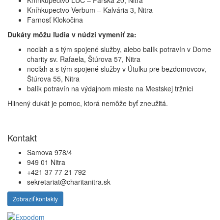
Kníhkupectvo LÚČ – Farská 20, Nitra
Kníhkupectvo Verbum – Kalvária 3, Nitra
Farnosť Klokočina
Dukáty môžu ľudia v núdzi vymeniť za:
nocľah a s tým spojené služby, alebo balík potravín v Dome
charity sv. Rafaela, Štúrova 57, Nitra
nocľah a s tým spojené služby v Útulku pre bezdomovcov,
Štúrova 55, Nitra
balík potravín na výdajnom mieste na Mestskej tržnici
Hlinený dukát je pomoc, ktorá nemôže byť zneužitá.
Kontakt
Samova 978/4
949 01 Nitra
+421 37 77 21 792
sekretariat@charitanitra.sk
Zobraziť kontakty